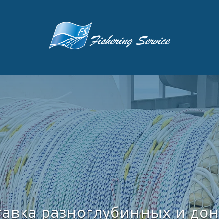
тавка разноглубинных и дон