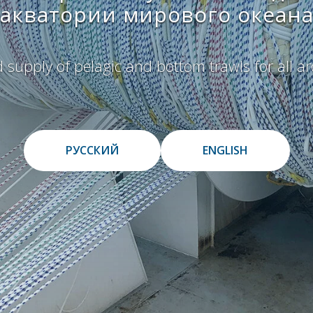
акватории мирового океан
 supply of pelagic and bottom trawls for all a
РУССКИЙ
ENGLISH